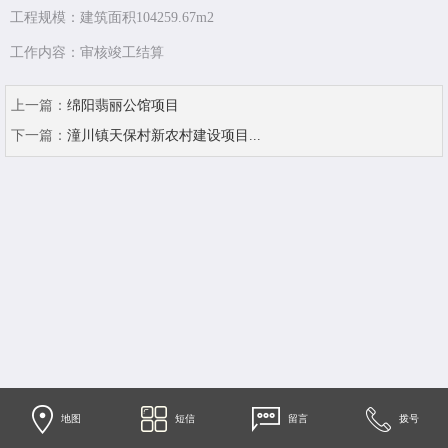
工程规模：建筑面积104259.67m2
工作内容：审核竣工结算
上一篇：
绵阳翡丽公馆项目
下一篇：
潼川镇天保村新农村建设项目...
地图
短信
留言
拨号