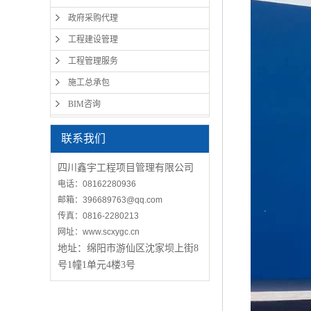
政府采购代理
工程建设管理
工程管理服务
施工总承包
BIM咨询
联系我们
四川鑫宇工程项目管理有限公司
电话：08162280936
邮箱：396689763@qq.com
传真：0816-2280213
网址：www.scxygc.cn
地址：
绵阳市游仙区沈家坝上街8
号1幢1单元4楼3号